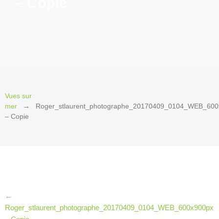
– Copie
2026
Invité
d’honneur
2026
Invités
2026
Jury
Vues sur
et
mer
Roger_stlaurent_photographe_20170409_0104_WEB_600
Prix
– Copie
2026
Les
petits
plus
2026
←
Le Québec
en
Roger_stlaurent_photographe_20170409_0104_WEB_600x900px
cinémascope