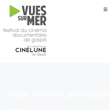
16e
édition
2026
Tous les films –
Programmation
2026
Catalogue
– Films A-
Z
Grille
horaire
2026
Roger_stlaurent_photogra
Film
d’ouverture