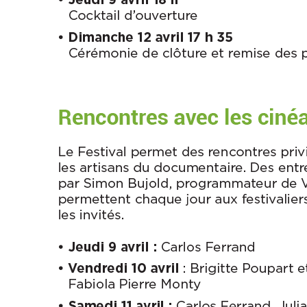
Archives
Photos
Photos
15e
édition