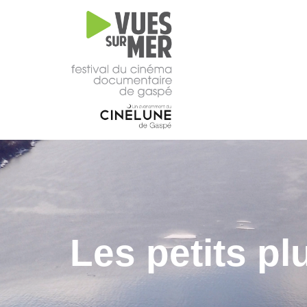
16e
édition
2026
Tous les films –
Programmation
2026
Catalogue
– Films A-
Z
Grille
horaire
Les petits pl
2026
Film
d’ouverture