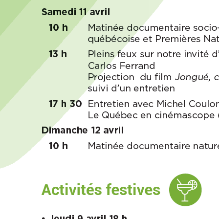
– Entretien
avec Michel
Coulombe
FAB
Télé-
Québec
x Vues
sur mer
Palmarès
2026
Partenaires
À
propos
L’équipe
Contact