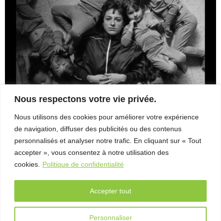
– Entretien
avec Michel
Coulombe
FAB
Télé-
Québec
x Vues
sur mer
Nous respectons votre vie privée.
Palmarès
Nous utilisons des cookies pour améliorer votre expérience
Capture_d_e_cran_le_2023-05-29_a_15_15_59
2026
de navigation, diffuser des publicités ou des contenus
bce33e4012-headshot
personnalisés et analyser notre trafic. En cliquant sur « Tout
Partenaires
accepter », vous consentez à notre utilisation des
À
cookies.
Politique de confidentialité
propos
Accepter tout
L’équipe
Contact
Personnaliser