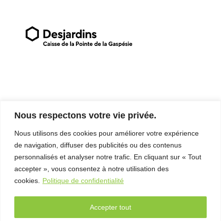
– Entretien
avec Michel
Coulombe
FAB
Télé-
Québec
x Vues
sur mer
Palmarès
Nous respectons votre vie privée.
2026
Nous utilisons des cookies pour améliorer votre expérience
logo_0002_Radio-Gaspésie-1
Partenaires
de navigation, diffuser des publicités ou des contenus
logo_0004_LogoAuberge-1-ConvertImage
personnalisés et analyser notre trafic. En cliquant sur « Tout
À
accepter », vous consentez à notre utilisation des
propos
cookies.
Politique de confidentialité
L’équipe
Accepter tout
Contact