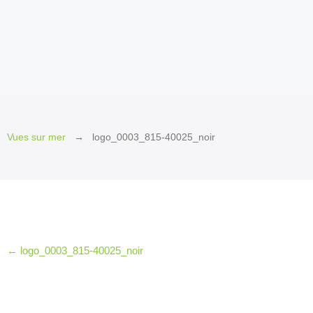
2026
Invité
d’honneur
2026
Invités
2026
Jury
Vues sur mer
logo_0003_815-40025_noir
et
Prix
2026
Les
petits
plus
←
logo_0003_815-40025_noir
2026
Le Québec
en
cinémascope