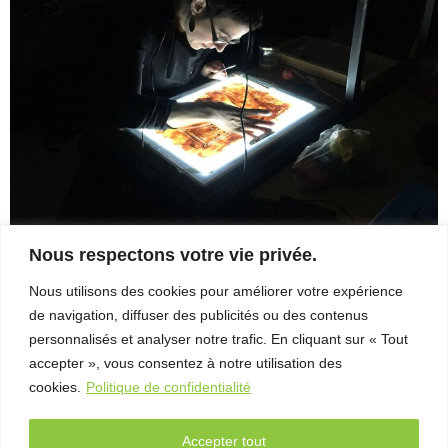
– Entretien
avec Michel
Coulombe
FAB
Télé-
Québec
x Vues
sur mer
Palmarès
2026
Nous respectons votre vie privée.
Partenaires
Nous utilisons des cookies pour améliorer votre expérience
TWO_ONE_TWO_NEW_SCREENSHOT_33-1
de navigation, diffuser des publicités ou des contenus
Two_One_Two_Vertical_PosterOct17
À
personnalisés et analyser notre trafic. En cliquant sur « Tout
propos
accepter », vous consentez à notre utilisation des
cookies.
Politique de confidentialité
L’équipe
Contact
Accepter tout