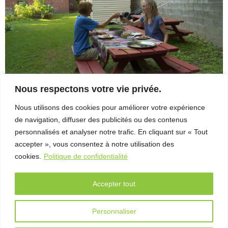
– Entretien
avec Michel
Coulombe
FAB
Télé-
Québec
x Vues
Nous respectons votre vie privée.
sur mer
Nous utilisons des cookies pour améliorer votre expérience
16 aout 21 Ève Lamont
Palmarès
de navigation, diffuser des publicités ou des contenus
JULIE_LAMBERT_par_HÉLÈNE_BOUFFARD
2026
personnalisés et analyser notre trafic. En cliquant sur « Tout
accepter », vous consentez à notre utilisation des
Partenaires
cookies.
Politique de confidentialité
À
propos
Accepter tout
L’équipe
Personnaliser
© 2016 Vues sur mer. Tous droits réservés. |
Connexion
|
Contact