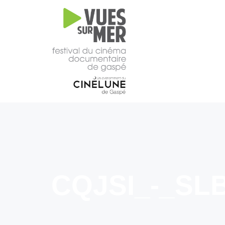
16e
édition
2026
Tous les films –
Programmation
2026
Catalogue
– Films A-
Z
Grille
horaire
CQJSI_-_SLB
2026
Film
d’ouverture