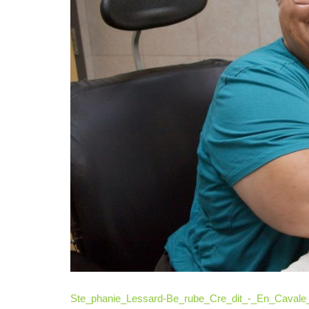
– Entretien
avec Michel
Coulombe
FAB
Télé-
Québec
x Vues
sur mer
Palmarès
2026
Partenaires
À
propos
L’équipe
Ste_phanie_Lessard-Be_rube_Cre_dit_-_En_Cavale_
Contact