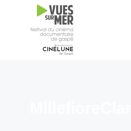
16e
édition
2026
Tous les films –
Programmation
2026
Catalogue
– Films A-
Z
Grille
horaire
MillefioreCl
2026
Film
d’ouverture