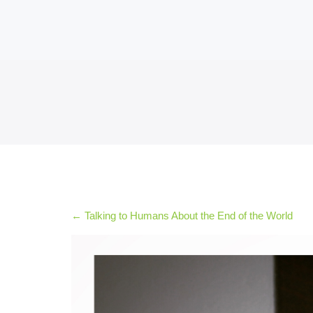
2026
Invité
d’honneur
2026
Invités
2026
Jury
et
Prix
2026
Les
←
Talking to Humans About the End of the World
petits
plus
2026
Le Québec
en
cinémascope