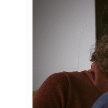
– Entretien
avec Michel
Coulombe
FAB
Télé-
Québec
x Vues
sur mer
Palmarès
2026
Partenaires
À
propos
L’équipe
Contact