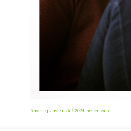
Archives
Photos
Photos
15e
édition
Travelling_Juste un toit-2024_poster_web