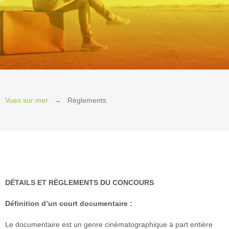
2026
Invité
d’honneur
2026
Invités
2026
Jury
Vues sur mer
Règlements
et
Prix
2026
Les
petits
plus
DÉTAILS ET RÈGLEMENTS DU CONCOURS
2026
Définition d’un court documentaire :
Le Québec
en
Le documentaire est un genre cinématographique à part entière
cinémascope