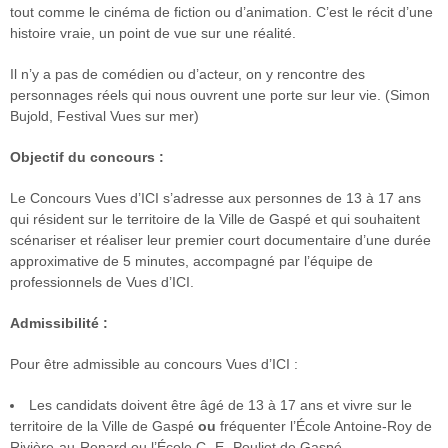
tout comme le cinéma de fiction ou d’animation. C’est le récit d’une
– Entretien
histoire vraie, un point de vue sur une réalité.
avec Michel
Coulombe
Il n’y a pas de comédien ou d’acteur, on y rencontre des
personnages réels qui nous ouvrent une porte sur leur vie. (Simon
FAB
Bujold, Festival Vues sur mer)
Télé-
Québec
Objectif du concours :
x Vues
sur mer
Le Concours Vues d’ICI s’adresse aux personnes de 13 à 17 ans
qui résident sur le territoire de la Ville de Gaspé et qui souhaitent
Palmarès
scénariser et réaliser leur premier court documentaire d’une durée
2026
approximative de 5 minutes, accompagné par l’équipe de
professionnels de Vues d’ICI.
Partenaires
Admissibilité :
À
propos
Pour être admissible au concours Vues d’ICI :
L’équipe
Les candidats doivent être âgé de 13 à 17 ans et vivre sur le
territoire de la Ville de Gaspé
ou
fréquenter l’École Antoine-Roy de
Contact
Rivière-au-Renard ou l’École C.-E.-Pouliot de Gaspé.