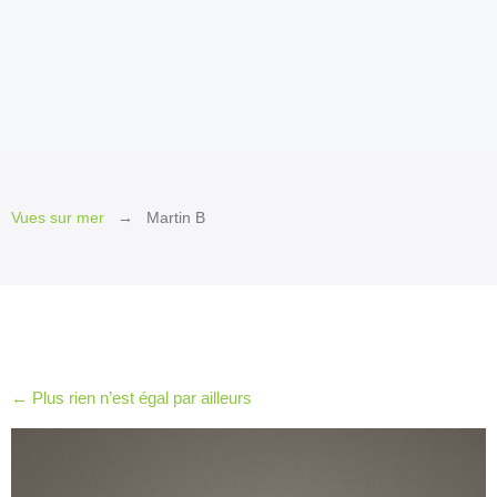
2026
Invité
d’honneur
2026
Invités
2026
Jury
Vues sur mer
Martin B
et
Prix
2026
Les
petits
plus
←
Plus rien n’est égal par ailleurs
2026
Le Québec
en
cinémascope