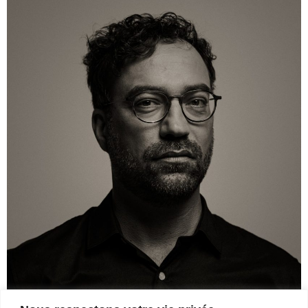
– Entretien
avec Michel
Coulombe
FAB
Télé-
Québec
x Vues
sur mer
Palmarès
2026
Partenaires
À
propos
L’équipe
Contact