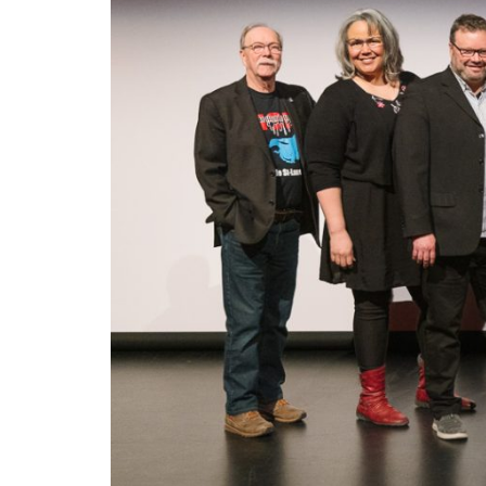
– Entretien
avec Michel
Coulombe
FAB
Télé-
Québec
x Vues
sur mer
Palmarès
2026
Partenaires
À
propos
L’équipe
Contact