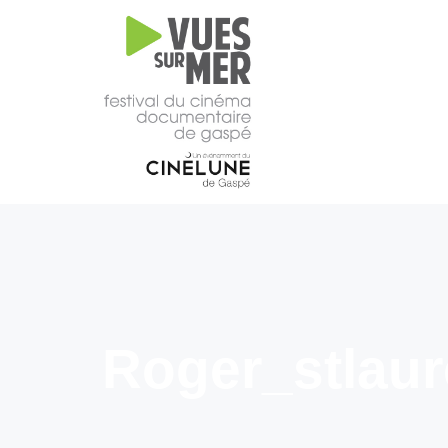
16e
édition
2026
Tous les films –
Programmation
2026
Catalogue
– Films A-
Z
Grille
horaire
Roger_stlau
2026
Film
d’ouverture