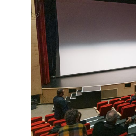
– Entretien
avec Michel
Coulombe
FAB
Télé-
Québec
x Vues
sur mer
Palmarès
2026
Partenaires
À
propos
L’équipe
Contact