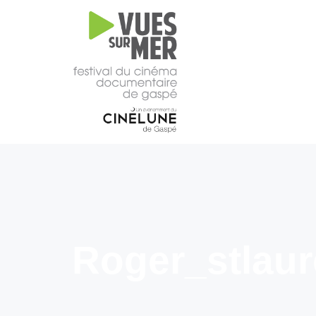
16e
édition
2026
Tous les films –
Programmation
2026
Catalogue
– Films A-
Z
Grille
horaire
Roger_stlau
2026
Film
d’ouverture