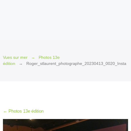
2026
Invité
d’honneur
2026
Invités
2026
Jury
Vues sur mer
Photos 13e
et
édition
Roger_stlaurent_photographe_20230413_0020_Insta
Prix
2026
Les
petits
plus
2026
←
Photos 13e édition
Le Québec
en
cinémascope