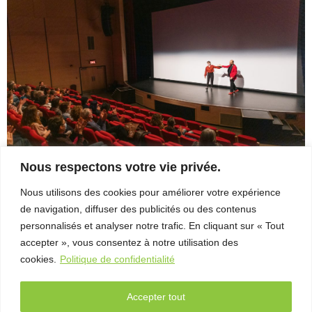
– Entretien
avec Michel
Coulombe
FAB
Télé-
Québec
x Vues
sur mer
Palmarès
Nous respectons votre vie privée.
2026
Nous utilisons des cookies pour améliorer votre expérience
Roger_stlaurent_photographe_20230413_0019_Insta
Partenaires
de navigation, diffuser des publicités ou des contenus
Roger_stlaurent_photographe_20230413_0021_Insta
personnalisés et analyser notre trafic. En cliquant sur « Tout
À
accepter », vous consentez à notre utilisation des
propos
cookies.
Politique de confidentialité
L’équipe
Accepter tout
Contact