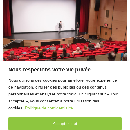
– Entretien
avec Michel
Coulombe
FAB
Télé-
Québec
x Vues
sur mer
Palmarès
Nous respectons votre vie privée.
2026
Nous utilisons des cookies pour améliorer votre expérience
Roger_stlaurent_photographe_20220402_0021
Partenaires
de navigation, diffuser des publicités ou des contenus
Roger_stlaurent_photographe_20220403_0005
personnalisés et analyser notre trafic. En cliquant sur « Tout
À
accepter », vous consentez à notre utilisation des
propos
cookies.
Politique de confidentialité
L’équipe
Accepter tout
Contact