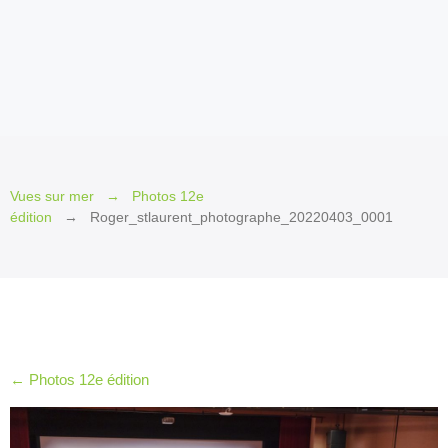
2026
Invité
d’honneur
2026
Invités
2026
Jury
Vues sur mer
Photos 12e
et
édition
Roger_stlaurent_photographe_20220403_0001
Prix
2026
Les
petits
plus
2026
←
Photos 12e édition
Le Québec
en
cinémascope