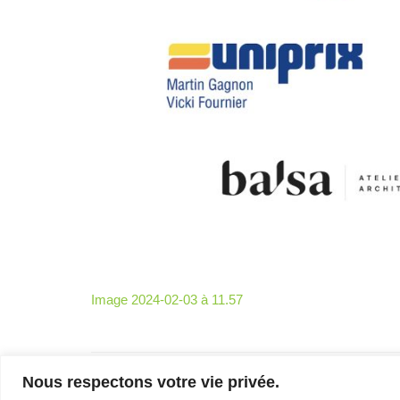
– Entretien
avec Michel
Coulombe
FAB
Télé-
Québec
x Vues
sur mer
Palmarès
2026
Partenaires
À
Image 2024-02-03 à 11.57
propos
L’équipe
Nous respectons votre vie privée.
Contact