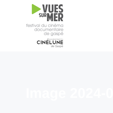
16e
édition
2026
Tous les films –
Programmation
2026
Catalogue
– Films A-
Z
Grille
horaire
Image 2024-0
2026
Film
d’ouverture