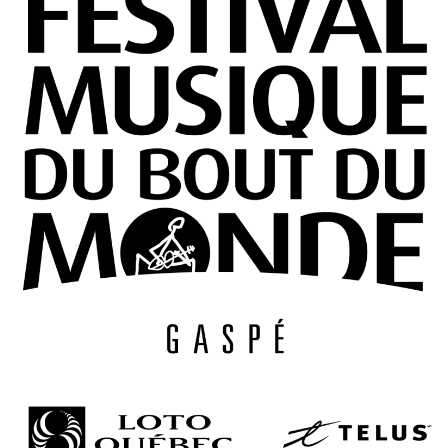
– Entretien
avec Michel
Coulombe
FAB
Télé-
Québec
x Vues
sur mer
Palmarès
2026
Partenaires
À
propos
L’équipe
Contact