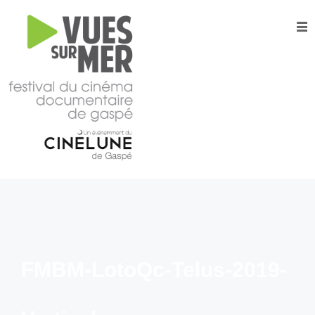
16e
édition
2026
Tous les films –
Programmation
2026
Catalogue
– Films A-
Z
Grille
horaire
2026
FMBM-LotoQc-Telus-2019-
Film
d’ouverture