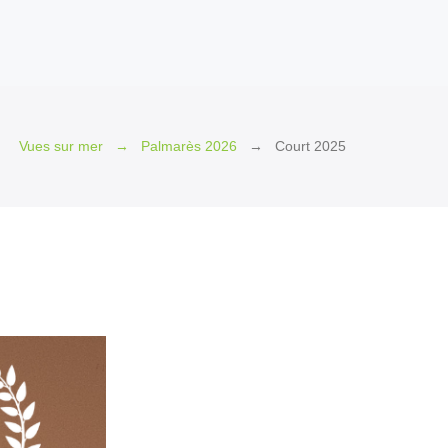
Vues sur mer
Palmarès 2026
Court 2025