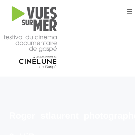
16e
édition
2026
Tous les films –
Programmation
2026
Catalogue
– Films A-
Z
Grille
horaire
2026
Roger_stlaurent_photograp
Film
d’ouverture