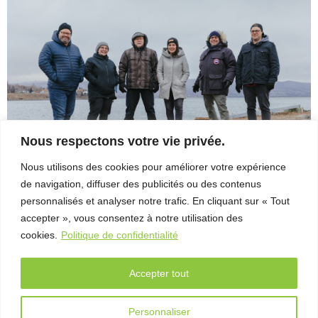
– Entretien
avec Michel
Coulombe
FAB
Télé-
Québec
x Vues
sur mer
Nous respectons votre vie privée.
Palmarès
Nous utilisons des cookies pour améliorer votre expérience
2026
de navigation, diffuser des publicités ou des contenus
Roger_stlaurent_photographe_20241203_0001_HiRes
personnalisés et analyser notre trafic. En cliquant sur « Tout
Partenaires
accepter », vous consentez à notre utilisation des
cookies.
Politique de confidentialité
À
propos
Accepter tout
L’équipe
Contact
Personnaliser