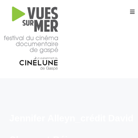
16e
édition
2026
Tous les films –
Programmation
2026
Catalogue
– Films A-
Z
Grille
horaire
2026
Jennifer Alleyn_crédit David
Film
d’ouverture