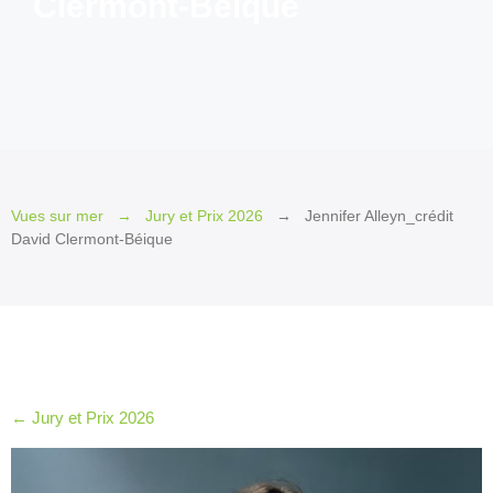
Clermont-Béique
2026
Invité
d’honneur
2026
Invités
2026
Jury
Vues sur mer
Jury et Prix 2026
Jennifer Alleyn_crédit
et
David Clermont-Béique
Prix
2026
Les
petits
plus
2026
←
Jury et Prix 2026
Le Québec
en
cinémascope