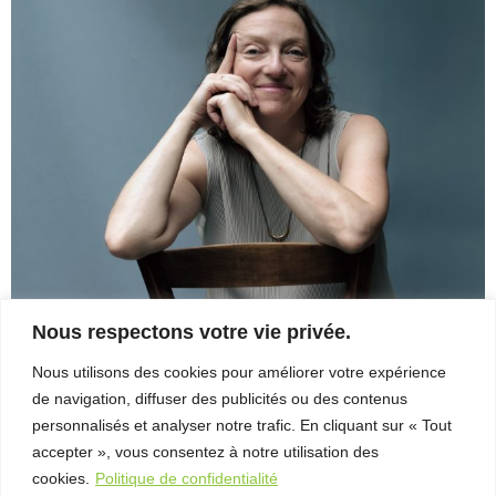
– Entretien
avec Michel
Coulombe
FAB
Télé-
Québec
x Vues
sur mer
Palmarès
2026
Partenaires
Nous respectons votre vie privée.
Copie-de-20170824-moise-marcoux-chabot-3-credit-david-
À
Nous utilisons des cookies pour améliorer votre expérience
gingras-scaled
propos
de navigation, diffuser des publicités ou des contenus
10469-veronique-cote-auteur-stephane-bourgeois
personnalisés et analyser notre trafic. En cliquant sur « Tout
L’équipe
accepter », vous consentez à notre utilisation des
cookies.
Politique de confidentialité
Contact