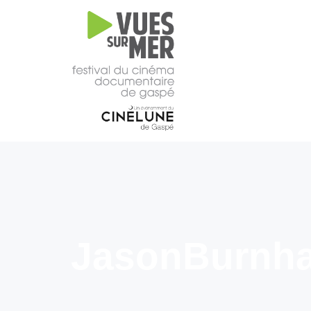
16e
édition
2026
Tous les films –
Programmation
2026
Catalogue
– Films A-
Z
Grille
horaire
JasonBurnh
2026
Film
d’ouverture