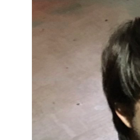
– Entretien
avec Michel
Coulombe
FAB
Télé-
Québec
x Vues
sur mer
Palmarès
2026
Partenaires
À
propos
L’équipe
Contact