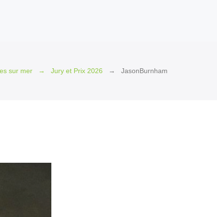
es sur mer
Jury et Prix 2026
JasonBurnham