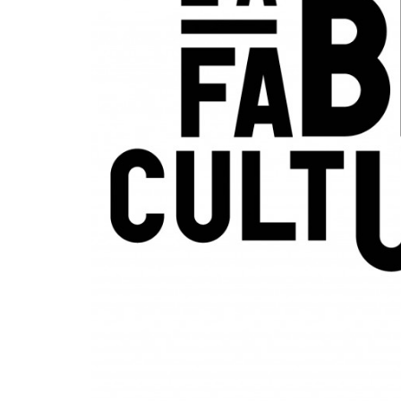
– Entretien
avec Michel
Coulombe
FAB
Télé-
Québec
x Vues
sur mer
Palmarès
2026
Partenaires
À
propos
L’équipe
Contact