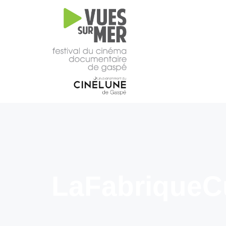
16e
édition
2026
Tous les films –
Programmation
2026
Catalogue
– Films A-
Z
Grille
horaire
LaFabriqueCu
2026
Film
d’ouverture