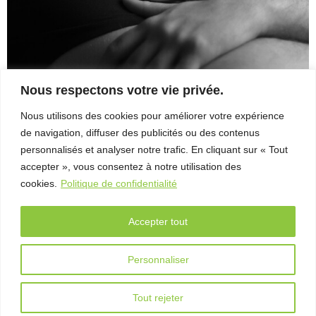
Archives
Photos
Photos
Nous respectons votre vie privée.
15e
édition
Nous utilisons des cookies pour améliorer votre expérience
Brown paper texture background
de navigation, diffuser des publicités ou des contenus
Photo 1 5._Interurbain_stills_72PPP
personnalisés et analyser notre trafic. En cliquant sur « Tout
accepter », vous consentez à notre utilisation des
cookies.
Politique de confidentialité
Accepter tout
Personnaliser
© 2016 Vues sur mer. Tous droits réservés. |
Connexion
|
Conception Web
Le Web simple
Tout rejeter