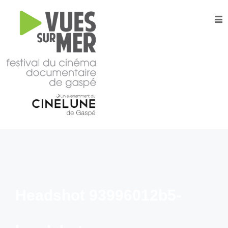
16e
édition
2026
Tous les films –
Programmation
2026
Catalogue
– Films A-
Z
Grille
horaire
2026
Headshot 93996012b5-
Film
d’ouverture