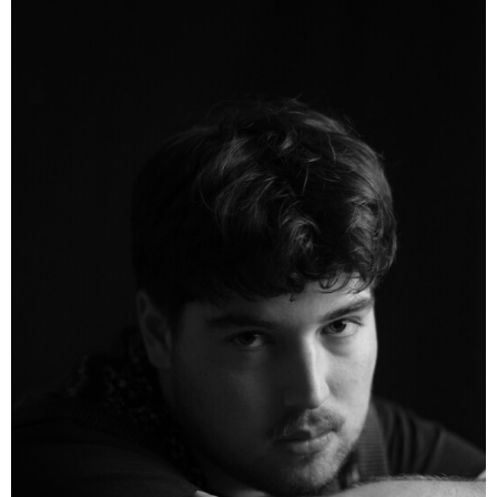
– Entretien
avec Michel
Coulombe
FAB
Télé-
Québec
x Vues
sur mer
Palmarès
2026
Partenaires
À
propos
L’équipe
Contact