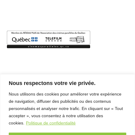
– Entretien
avec Michel
Coulombe
FAB
Télé-
Québec
x Vues
sur mer
Palmarès
2026
Nous respectons votre vie privée.
Partenaires
Nous utilisons des cookies pour améliorer votre expérience
logo_0008_Logo-Plan-culturel-numerique - Copie
À
de navigation, diffuser des publicités ou des contenus
Partenaires VSM Bandeau
propos
personnalisés et analyser notre trafic. En cliquant sur « Tout
accepter », vous consentez à notre utilisation des
L’équipe
cookies.
Politique de confidentialité
Contact