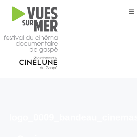
16e
édition
2026
Tous les films –
Programmation
2026
Catalogue
– Films A-
Z
Grille
horaire
2026
logo_0009_bandeau_cinemas
Film
d’ouverture