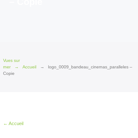
– Copie
2026
Invité
d’honneur
2026
Invités
2026
Jury
Vues sur
et
mer
Accueil
logo_0009_bandeau_cinemas_paralleles –
Prix
Copie
2026
Les
petits
plus
2026
←
Accueil
Le Québec
en
cinémascope