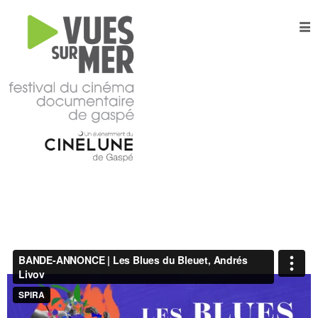
16e
édition
2026
Tous les films –
Programmation
2026
Catalogue
– Films A-
Z
Grille
horaire
2026
Film
d’ouverture