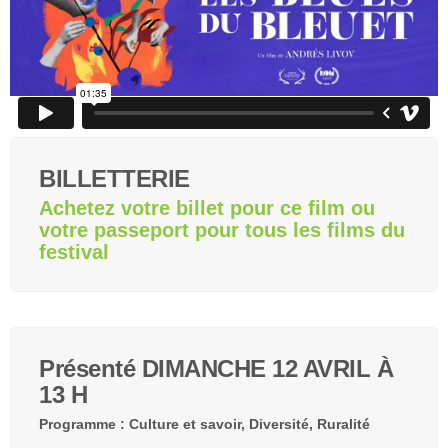
2026
Invité
d’honneur
2026
Invités
2026
BILLETTERIE
Jury
Achetez votre billet pour ce film ou
et
votre passeport pour tous les films du
Prix
festival
2026
Les
petits
plus
2026
Présenté DIMANCHE 12 AVRIL À
13 H
Le Québec
en
Programme : Culture et savoir, Diversité, Ruralité
cinémascope