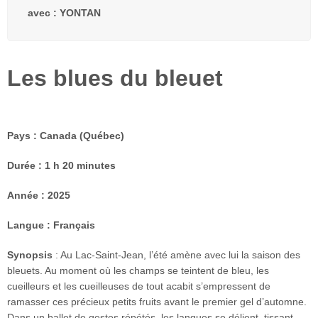
– Entretien
avec : YONTAN
avec Michel
Coulombe
Les blues du bleuet
FAB
Télé-
Québec
x Vues
sur mer
Pays : Canada (Québec)
Palmarès
Durée : 1 h 20 minutes
2026
Année : 2025
Partenaires
Langue : Français
À
propos
Synopsis
:
Au Lac-Saint-Jean, l’été amène avec lui la saison des
bleuets. Au moment où les champs se teintent de bleu, les
L’équipe
cueilleurs et les cueilleuses de tout acabit s’empressent de
ramasser ces précieux petits fruits avant le premier gel d’automne.
Contact
Dans un ballet de gestes répétés, les langues se délient, tissant